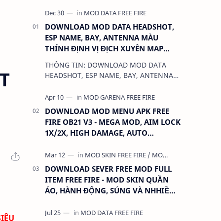
DOWNLOAD MOD DATA HEADSHOT,
ESP NAME, BAY, ANTENNA MÀU
THÍNH ĐỊNH VỊ ĐỊCH XUYÊN MAP
CHO FREE FIRE OB31 1.68.12/2.68.12
THÔNG TIN: DOWNLOAD MOD DATA
MỚI NHẤT - KHÔNG KHÓA NICK
T
HEADSHOT, ESP NAME, BAY, ANTENNA
MÀU THÍNH ĐỊNH VỊ ĐỊCH XUYÊN MAP
CHO FREE FIRE OB31 1.68.12/2.68.12
MỚI NHẤT - KHÔN…
DOWNLOAD MOD MENU APK FREE
FIRE OB21 V3 - MEGA MOD, AIM LOCK
1X/2X, HIGH DAMAGE, AUTO
HEADSHOT, LESS RECOIL
DOWNLOAD SEVER FREE MOD FULL
ITEM FREE FIRE - MOD SKIN QUẦN
ÁO, HÀNH ĐỘNG, SÚNG VÀ NHHIỀU
THỨ KHÁC
SIÊU