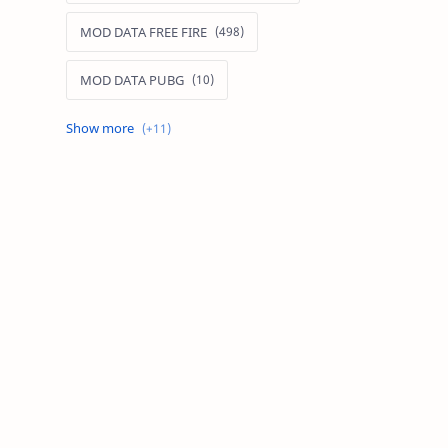
MOD DATA FREE FIRE
MOD DATA PUBG
MOD FREE FIRE
MOD FREE FIRE IOS
MOD GAME MOBILE
MOD GARENA FREE FIRE
MOD LIÊN QUÂN MOBILE IOS
MOD MAP LIÊN QUÂN MOBILE
MOD MENU GAME IOS