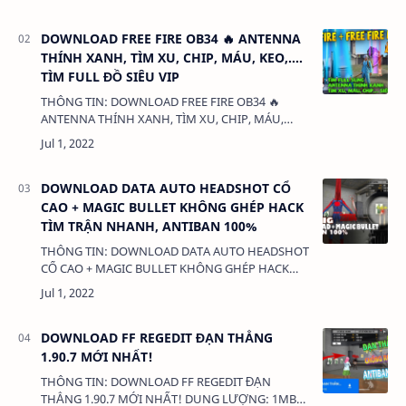
NHẤT - KHÔNG KHÓA NICK DUNG LƯỢNG: 3MB
LINK: (adsbyg…
DOWNLOAD FREE FIRE OB34 🔥 ANTENNA
THÍNH XANH, TÌM XU, CHIP, MÁU, KEO,....
TÌM FULL ĐỒ SIÊU VIP
THÔNG TIN: DOWNLOAD FREE FIRE OB34 🔥
ANTENNA THÍNH XANH, TÌM XU, CHIP, MÁU,
KEO,.... TÌM FULL ĐỒ SIÊU VIP DUNG LƯỢNG:
1 MB LINK: (adsbygoogle = window.adsbygoo…
DOWNLOAD DATA AUTO HEADSHOT CỔ
CAO + MAGIC BULLET KHÔNG GHÉP HACK
TÌM TRẬN NHANH, ANTIBAN 100%
THÔNG TIN: DOWNLOAD DATA AUTO HEADSHOT
CỔ CAO + MAGIC BULLET KHÔNG GHÉP HACK
TÌM TRẬN NHANH, ANTIBAN 100% DUNG
LƯỢNG: 1MB LINK: (adsbygoogle =
window.adsbygoogle || …
DOWNLOAD FF REGEDIT ĐẠN THẲNG
1.90.7 MỚI NHẤT!
THÔNG TIN: DOWNLOAD FF REGEDIT ĐẠN
THẲNG 1.90.7 MỚI NHẤT! DUNG LƯỢNG: 1MB