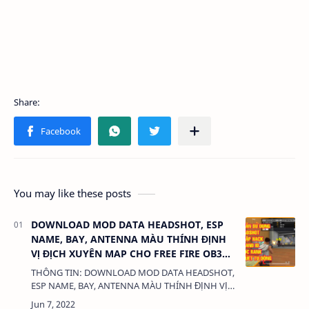
You may like these posts
DOWNLOAD MOD DATA HEADSHOT, ESP
NAME, BAY, ANTENNA MÀU THÍNH ĐỊNH
VỊ ĐỊCH XUYÊN MAP CHO FREE FIRE OB34
MỚI NHẤT - KHÔNG KHÓA NICK
THÔNG TIN: DOWNLOAD MOD DATA HEADSHOT,
ESP NAME, BAY, ANTENNA MÀU THÍNH ĐỊNH VỊ
ĐỊCH XUYÊN MAP CHO FREE FIRE OB34 MỚI