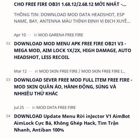
CHO FREE FIRE OB31 1.68.12/2.68.12 MỚI NHẤT -
KHÔNG KHÓA NICK
THÔNG TIN: DOWNLOAD MOD DATA HEADSHOT, ESP
NAME, BAY, ANTENNA MÀU THÍNH ĐỊNH VỊ ĐỊCH XUYÊN
MAP CHO FREE FIRE OB31 1.68.12/2.68.12 MỚI NHẤT -
KHÔN…
DOWNLOAD MOD MENU APK FREE FIRE OB21 V3 -
MEGA MOD, AIM LOCK 1X/2X, HIGH DAMAGE, AUTO
HEADSHOT, LESS RECOIL
DOWNLOAD SEVER FREE MOD FULL ITEM FREE FIRE -
MOD SKIN QUẦN ÁO, HÀNH ĐỘNG, SÚNG VÀ
NHHIỀU THỨ KHÁC
DOWNLOAD Update Menu Rời inJector V1 AimBot
AimLock Cực Bá, Không Ghép Hack, Tìm Trận
Nhanh, Antiban 100%