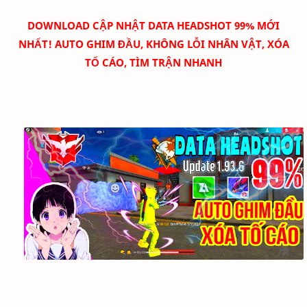
DOWNLOAD
CẬP NHẬT DATA HEADSHOT 99% MỚI
NHẤT! AUTO GHIM ĐẦU, KHÔNG LỖI NHÂN VẬT, XÓA
TỐ CÁO, TÌM TRẬN NHANH