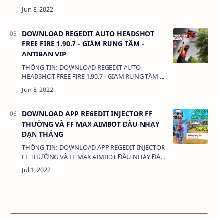
LINK: (adsbygoogle = window.adsbygoogle ||
[]).push({}); FF THƯỜNG:TẠI ĐÂY---------------…
DOWNLOAD REGEDIT AUTO HEADSHOT
FREE FIRE 1.90.7 - GIẢM RUNG TÂM -
ANTIBAN VIP
THÔNG TIN: DOWNLOAD REGEDIT AUTO
HEADSHOT FREE FIRE 1.90.7 - GIẢM RUNG TÂM -
ANTIBAN VIP DUNG LƯỢNG: 1 MB LINK:
(adsbygoogle = window.adsbygoogle || []).p…
DOWNLOAD APP REGEDIT INJECTOR FF
THƯỜNG VÀ FF MAX AIMBOT ĐẦU NHẠY
ĐẠN THẲNG
THÔNG TIN: DOWNLOAD APP REGEDIT INJECTOR
FF THƯỜNG VÀ FF MAX AIMBOT ĐẦU NHẠY ĐẠN
THẲNG DUNG LƯỢNG: 1 MB LINK:
(adsbygoogle = window.adsbygoogle || []).pus…