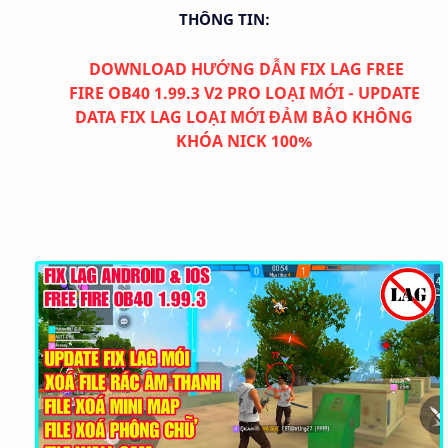
THÔNG TIN:
DOWNLOAD
HƯỚNG DẪN FIX LAG FREE
FIRE
OB40 1.99.3
V2
PRO LOẠI MỚI - UPDATE
DATA FIX LAG LOẠI MỚI ĐẢM BẢO KHÔNG
KHÓA NICK 100%