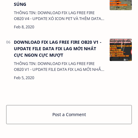
SÚNG
THÔNG TIN: DOWNLOAD FIX LAG FREE FIRE
OB20 V4 - UPDATE XÓ ICON PET VÀ THÊM DATA
XÓA SÚNG DUNG LƯỢNG: 215KB LINK: - FILE
DATA CÀI THÊM: +&n…
DOWNLOAD FIX LAG FREE FIRE OB20 V1 -
UPDATE FILE DATA FIX LAG MỚI NHẤT
CỰC NGON CỰC MƯỢT
THÔNG TIN: DOWNLOAD FIX LAG FREE FIRE
OB20 V1 - UPDATE FILE DATA FIX LAG MỚI NHẤT
CỰC NGON CỰC MƯỢT DUNG LƯỢNG: 325KB
LINK: + FILE…
Post a Comment