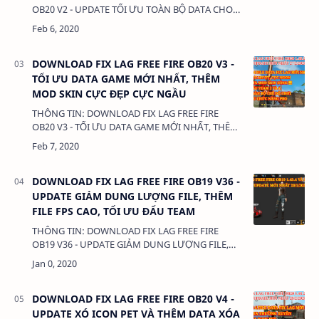
OB20 V2 - UPDATE TỐI ƯU TOÀN BỘ DATA CHO
MÁY CỰC YẾU ĐẾN TRUNG BÌNH DUNG LƯỢNG:
215KB LINK: +&nb…
DOWNLOAD FIX LAG FREE FIRE OB20 V3 -
TỐI ƯU DATA GAME MỚI NHẤT, THÊM
MOD SKIN CỰC ĐẸP CỰC NGẦU
THÔNG TIN: DOWNLOAD FIX LAG FREE FIRE
OB20 V3 - TỐI ƯU DATA GAME MỚI NHẤT, THÊM
MOD SKIN CỰC ĐẸP CỰC NGẦU DUNG LƯỢNG:
215KB LINK: + FIL…
DOWNLOAD FIX LAG FREE FIRE OB19 V36 -
UPDATE GIẢM DUNG LƯỢNG FILE, THÊM
FILE FPS CAO, TỐI ƯU ĐẤU TEAM
THÔNG TIN: DOWNLOAD FIX LAG FREE FIRE
OB19 V36 - UPDATE GIẢM DUNG LƯỢNG FILE,
THÊM FILE FPS CAO, TỐI ƯU ĐẤU TEAM DUNG
LƯỢNG: 325KB LINK: - FI…
DOWNLOAD FIX LAG FREE FIRE OB20 V4 -
UPDATE XÓ ICON PET VÀ THÊM DATA XÓA