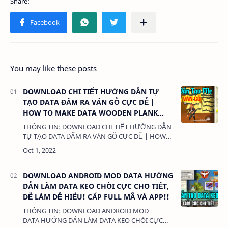
You may like these posts
DOWNLOAD CHI TIẾT HƯỚNG DẪN TỰ
TẠO DATA ĐẤM RA VÁN GỖ CỰC DỄ |
HOW TO MAKE DATA WOODEN PLANK
PUNCH!
THÔNG TIN: DOWNLOAD CHI TIẾT HƯỚNG DẪN
TỰ TẠO DATA ĐẤM RA VÁN GỖ CỰC DỄ | HOW
TO MAKE DATA WOODEN PLANK PUNCH! DUNG
LƯỢNG: 1MB LINK: (adsbygoogle =
window.adsbygoogl…
DOWNLOAD ANDROID MOD DATA HƯỚNG
DẪN LÀM DATA KEO CHÒI CỰC CHO TIẾT,
DỄ LÀM DỄ HIỂU! CẤP FULL MÃ VÀ APP!!
THÔNG TIN: DOWNLOAD ANDROID MOD
DATA HƯỚNG DẪN LÀM DATA KEO CHÒI CỰC