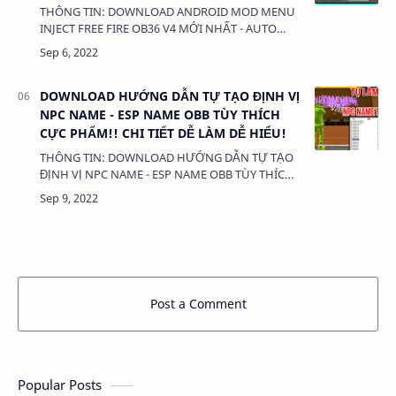
CHÂN, MAGIC BULLET CONFIG
THÔNG TIN: DOWNLOAD ANDROID MOD MENU
INJECT FREE FIRE OB36 V4 MỚI NHẤT - AUTO
HEADSHOT, MAGIC BULLET, HIỆU ỨNG CHÂN,
MAGIC BULLET CONFIG DUNG LƯỢNG: 3MB
LINK: (…
DOWNLOAD HƯỚNG DẪN TỰ TẠO ĐỊNH VỊ
NPC NAME - ESP NAME OBB TÙY THÍCH
CỰC PHẨM!! CHI TIẾT DỄ LÀM DỄ HIỂU!
THÔNG TIN: DOWNLOAD HƯỚNG DẪN TỰ TẠO
ĐỊNH VỊ NPC NAME - ESP NAME OBB TÙY THÍCH
CỰC PHẨM!! CHI TIẾT DỄ LÀM DỄ HIỂU! DUNG
LƯỢNG: 1MB LINK: (adsbygoogle =
window.adsbyg…
Post a Comment
Popular Posts