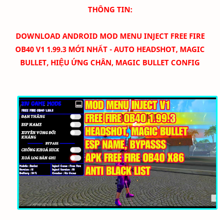
THÔNG TIN:
DOWNLOAD
ANDROID
MOD MENU INJECT FREE FIRE
OB40 V1 1.99.3
MỚI NHẤT - AUTO HEADSHOT, MAGIC
BULLET, HIỆU ỨNG CHÂN, MAGIC BULLET CONFIG