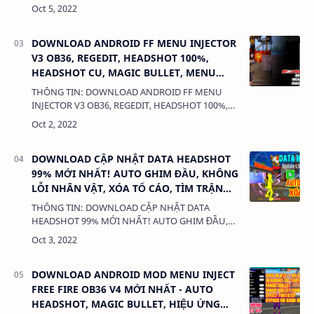
CHO TIẾT, DỄ LÀM DỄ HIỂU! CẤP FULL MÃ VÀ
APP!! DUNG LƯỢNG: 1MB LINK: (adsbygoogle =
window.…
DOWNLOAD ANDROID FF MENU INJECTOR
V3 OB36, REGEDIT, HEADSHOT 100%,
HEADSHOT CU, MAGIC BULLET, MENU
NHẠC, FIX BAN ID, ANTIBAN
THÔNG TIN: DOWNLOAD ANDROID FF MENU
INJECTOR V3 OB36, REGEDIT, HEADSHOT 100%,
HEADSHOT CU, MAGIC BULLET, MENU NHẠC, FIX
BAN ID, ANTIBAN DUNG LƯỢNG: 1 MB L…
DOWNLOAD CẬP NHẬT DATA HEADSHOT
99% MỚI NHẤT! AUTO GHIM ĐẦU, KHÔNG
LỖI NHÂN VẬT, XÓA TỐ CÁO, TÌM TRẬN
NHANH
THÔNG TIN: DOWNLOAD CẬP NHẬT DATA
HEADSHOT 99% MỚI NHẤT! AUTO GHIM ĐẦU,
KHÔNG LỖI NHÂN VẬT, XÓA TỐ CÁO, TÌM TRẬN
NHANH DUNG LƯỢNG: 1MB LINK: (adsbygoogle
= window.ad…
DOWNLOAD ANDROID MOD MENU INJECT
FREE FIRE OB36 V4 MỚI NHẤT - AUTO
HEADSHOT, MAGIC BULLET, HIỆU ỨNG