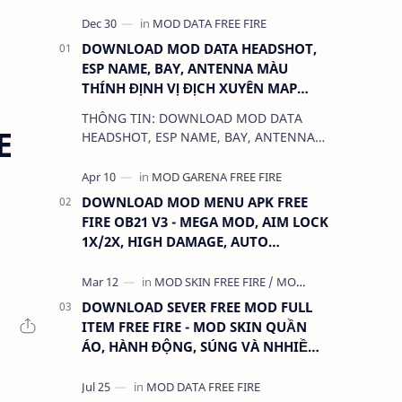
DOWNLOAD MOD DATA HEADSHOT,
ESP NAME, BAY, ANTENNA MÀU
THÍNH ĐỊNH VỊ ĐỊCH XUYÊN MAP
CHO FREE FIRE OB31 1.68.12/2.68.12
THÔNG TIN: DOWNLOAD MOD DATA
MỚI NHẤT - KHÔNG KHÓA NICK
E
HEADSHOT, ESP NAME, BAY, ANTENNA
MÀU THÍNH ĐỊNH VỊ ĐỊCH XUYÊN MAP
CHO FREE FIRE OB31 1.68.12/2.68.12
MỚI NHẤT - KHÔN…
DOWNLOAD MOD MENU APK FREE
FIRE OB21 V3 - MEGA MOD, AIM LOCK
1X/2X, HIGH DAMAGE, AUTO
HEADSHOT, LESS RECOIL
DOWNLOAD SEVER FREE MOD FULL
ITEM FREE FIRE - MOD SKIN QUẦN
ÁO, HÀNH ĐỘNG, SÚNG VÀ NHHIỀU
THỨ KHÁC