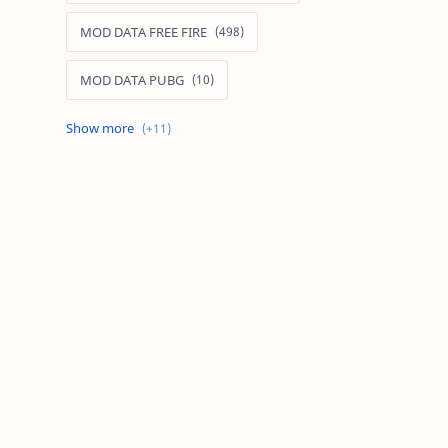
MOD DATA FREE FIRE
MOD DATA PUBG
MOD FREE FIRE
MOD FREE FIRE IOS
MOD GAME MOBILE
MOD GARENA FREE FIRE
MOD LIÊN QUÂN MOBILE IOS
MOD MAP LIÊN QUÂN MOBILE
MOD MENU GAME IOS