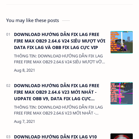
You may like these posts
DOWNLOAD HƯỚNG DẪN FIX LAG FREE
FIRE MAX OB29 2.64.6 V24 SIÊU MƯỢT VỚI
DATA FIX LAG VÀ OBB FIX LAG CỰC VIP
THÔNG TIN: DOWNLOAD HƯỚNG DẪN FIX LAG
FREE FIRE MAX OB29 2.64.6 V24 SIÊU MƯỢT VỚI
DATA FIX LAG VÀ OBB FIX LAG CỰC VIP DUNG
LƯỢNG: 380 Kb LIÊN KẾT: DATA CÀI TH…
DOWNLOAD HƯỚNG DẪN FIX LAG FREE
FIRE MAX OB29 2.64.6 V23 MỚI NHẤT -
UDPATE OBB V9, DATA FIX LAG CỰC
MƯỢT VÀO MAP NHANH
THÔNG TIN: DOWNLOAD HƯỚNG DẪN FIX LAG
FREE FIRE MAX OB29 2.64.6 V23 MỚI NHẤT -
UDPATE OBB V9, DATA FIX LAG CỰC MƯỢT VÀO
MAP NHANH DUNG LƯỢNG: 380 Kb LIÊN KẾT: …
DOWNLOAD HƯỚNG DẪN FIX LAG V10