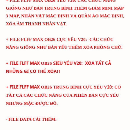
+ FILE FLFF
MAX
OB26
YẾU
V
20
:
CÁC CHỨC NĂNG
GIỐNG NHƯ BẢN TRUNG BÌNH THÊM
GIẢM MINI MAP
3 MAP, NHÂN VẬT MẶC ĐỊNH VÀ QUẦN ÁO MẶC ĐỊNH,
XÓA ÂM THANH NHÂN VẬT.
+ FILE FLFF
MAX
OB26
CỰC YẾU
V
20
:
CÁC CHỨC
NĂNG GIỐNG NHƯ BẢN YẾU THÊM
XÓA PHÔNG CHỮ.
+ FILE FLFF
MAX
SIÊU YẾU
V
20
: XÓA TẤT CẢ
OB26
NHỮNG GÌ CÓ THỂ XÓA!!
+ FILE FLFF
MAX
20
OB26 TRUNG BÌNH CỰC YẾU V
: CÓ
TẤT CẢ CÁC CHỨC NĂNG CỦA PHIÊN BẢN CỰC YẾU
NHƯNG MẶC ĐƯỢC ĐỒ.
- FILE DATA CÀI THÊM: