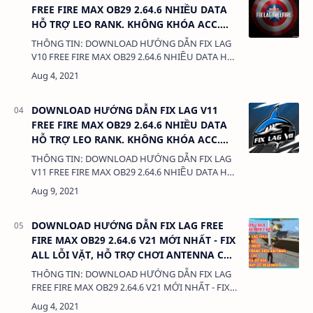
FREE FIRE MAX OB29 2.64.6 NHIỀU DATA
HỖ TRỢ LEO RANK. KHÔNG KHÓA ACC.
XUYÊN BOM KEO. TÌM VSS X. XUYÊN BO,
THÔNG TIN: DOWNLOAD HƯỚNG DẪN FIX LAG
TRỜI TỐI.
V10 FREE FIRE MAX OB29 2.64.6 NHIỀU DATA HỖ
TRỢ LEO RANK. KHÔNG KHÓA ACC. XUYÊN BOM
KEO. TÌM VSS X. XUYÊN BO, TRỜI TỐI. DUNG
LƯỢNG: …
DOWNLOAD HƯỚNG DẪN FIX LAG V11
FREE FIRE MAX OB29 2.64.6 NHIỀU DATA
HỖ TRỢ LEO RANK. KHÔNG KHÓA ACC.
XUYÊN BOM KEO. TÌM VSS X. XUYÊN BO,
THÔNG TIN: DOWNLOAD HƯỚNG DẪN FIX LAG
TRỜI TỐI.
V11 FREE FIRE MAX OB29 2.64.6 NHIỀU DATA HỖ
TRỢ LEO RANK. KHÔNG KHÓA ACC. XUYÊN BOM
KEO. TÌM VSS X. XUYÊN BO, TRỜI TỐI. DUNG
LƯỢNG: …
DOWNLOAD HƯỚNG DẪN FIX LAG FREE
FIRE MAX OB29 2.64.6 V21 MỚI NHẤT - FIX
ALL LỖI VẶT, HỖ TRỢ CHƠI ANTENNA CỰC
NGON
THÔNG TIN: DOWNLOAD HƯỚNG DẪN FIX LAG
FREE FIRE MAX OB29 2.64.6 V21 MỚI NHẤT - FIX
ALL LỖI VẶT, HỖ TRỢ CHƠI ANTENNA CỰC