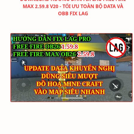
MAX 2.59.8 V20 - TỐI ƯU TOÀN BỘ DATA VÀ
OBB FIX LAG