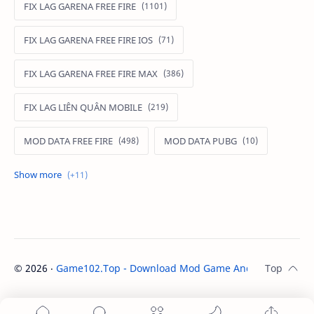
FIX LAG GARENA FREE FIRE
FIX LAG GARENA FREE FIRE IOS
FIX LAG GARENA FREE FIRE MAX
FIX LAG LIÊN QUÂN MOBILE
MOD DATA FREE FIRE
MOD DATA PUBG
MOD FREE FIRE
MOD FREE FIRE IOS
MOD GAME MOBILE
MOD GARENA FREE FIRE
MOD LIÊN QUÂN MOBILE IOS
©
2026
‧
Game102.Top - Download Mod Game Android / IOS
. A
MOD MAP LIÊN QUÂN MOBILE
MOD MENU GAME IOS
MOD SKIN FREE FIRE