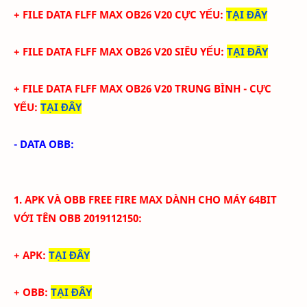
+ FILE
DATA
FLFF
MAX
OB26
V
20
CỰC YẾU:
TẠI ĐÂY
+ FILE
DATA
FLFF
MAX
OB26
V20
SIÊU YẾU:
TẠI ĐÂY
+ FILE
DATA
FLFF MAX
OB26
V
20
TRUN
G BÌNH - CỰC
YẾU
:
TẠI ĐÂY
- DATA OBB:
1.
APK VÀ
OBB FREE FIRE MAX
DÀNH CHO MÁY 64BIT
VỚI TÊN OBB
2019112150:
+ APK:
TẠI ĐÂY
+ OBB:
TẠI ĐÂY