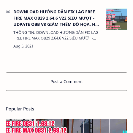
NGON DUNG LƯỢNG: 380 Kb LIÊN KẾT: DATA…
DOWNLOAD HƯỚNG DẪN FIX LAG FREE
FIRE MAX OB29 2.64.6 V22 SIÊU MƯỢT -
UDPATE OBB V8 GIẢM THÊM ĐỒ HỌA, HỖ
TRỢ DATA FULLL, THÊM COMBO LEO
THÔNG TIN: DOWNLOAD HƯỚNG DẪN FIX LAG
RANK
FREE FIRE MAX OB29 2.64.6 V22 SIÊU MƯỢT -
UDPATE OBB V8 GIẢM THÊM ĐỒ HỌA, HỖ TRỢ
DATA FULLL, THÊM COMBO LEO RANK DUNG
LƯỢNG: 380 Kb …
Post a Comment
Popular Posts