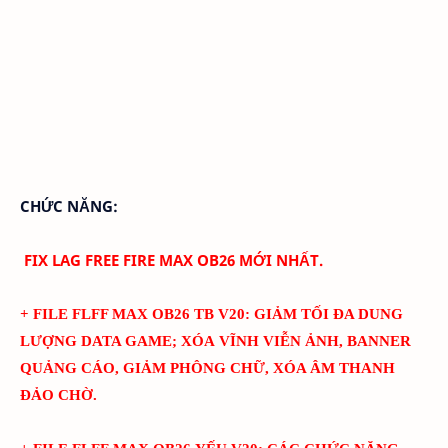
CHỨC NĂNG:
FIX LAG FREE FIRE MAX OB26 MỚI NHẤT.
+ FILE FLFF MAX
OB26
TB
V
20
: GIẢM TỐI ĐA DUNG
LƯỢNG DATA GAME; XÓA VĨNH VIỄN ẢNH, BANNER
QUẢNG CÁO, GIẢM PHÔNG CHỮ, XÓA ÂM THANH
ĐẢO CHỜ.