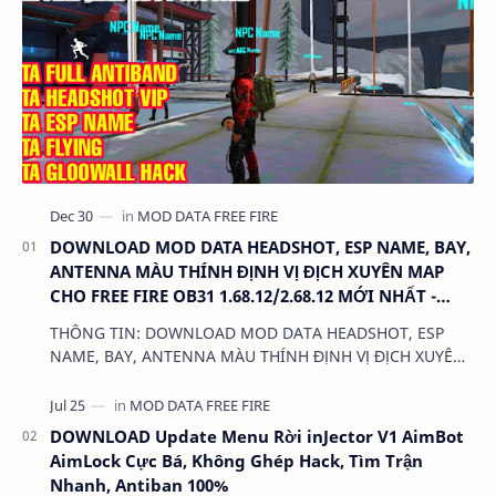
DOWNLOAD MOD DATA HEADSHOT, ESP NAME, BAY,
ANTENNA MÀU THÍNH ĐỊNH VỊ ĐỊCH XUYÊN MAP
CHO FREE FIRE OB31 1.68.12/2.68.12 MỚI NHẤT -
KHÔNG KHÓA NICK
THÔNG TIN: DOWNLOAD MOD DATA HEADSHOT, ESP
NAME, BAY, ANTENNA MÀU THÍNH ĐỊNH VỊ ĐỊCH XUYÊN
MAP CHO FREE FIRE OB31 1.68.12/2.68.12 MỚI NHẤT -
KHÔN…
DOWNLOAD Update Menu Rời inJector V1 AimBot
AimLock Cực Bá, Không Ghép Hack, Tìm Trận
Nhanh, Antiban 100%