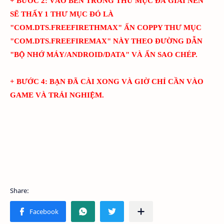
+ BƯỚC 2: VÀO BÊN TRONG THƯ MỤC ĐÃ GIẢI NÉN
SẼ THẤY 1 THƯ MỤC ĐÓ LÀ
"
COM.DTS.FREEFIRETHMAX
" ẤN COPPY THƯ MỤC
"
COM.DTS.FREEFIREMAX
" NÀY THEO ĐƯỜNG DẪN
"BỘ NHỚ MÁY/ANDROID/DATA" VÀ ẤN SAO CHÉP.
+ BƯỚC 4: BẠN ĐÃ CÀI XONG VÀ GIỜ CHỈ CẦN VÀO
GAME VÀ TRẢI NGHIỆM.